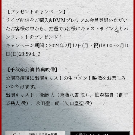
【プレゼントキャンペーン】
ライブ配信をご購入&DMMプレミアム会員登録いただい
たお客様の中から、抽選で5名様にキャストサイン入りパ
ンフレットをプレゼント！
キャンペーン期間：2024年2月12日(月・祝)18:00～3月10
日(日)23:59まで
【千秋楽公演 特典映像】
公演終演後に出演キャストの生コメント映像をお楽しみ
いただけます。
出演キャスト：後藤 大（斉藤八雲 役）、笹森裕貴（御子
柴岳人 役）、永田聖一朗（矢口皇聖 役）